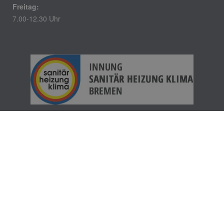
Freitag:
7.00-12.30 Uhr
Impressum
Datenschutz
Kontakt
Barrierefreiheit
AGB
© 2026 Bauer & Söhne GmbH Heizung+Sanitär